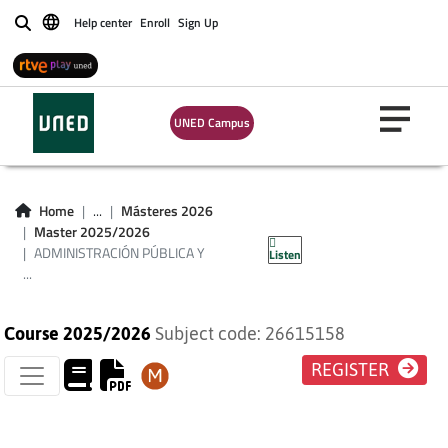
Help center
Enroll
Sign Up
Buscar
ADMINISTRACIÓN
UNED Campus
PÚBLICA Y
RESPONSABILIDAD
Home
...
Másteres 2026
Master 2025/2026
SOCIAL
ADMINISTRACIÓN PÚBLICA Y
Listen
...
Course 2025/2026
Subject code: 26615158
REGISTER