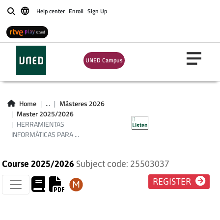
Help center
Enroll
Sign Up
Buscar
HERRAMIENTAS
INFORMÁTICAS
UNED Campus
PARA LA
INVESTIGACIÓN
Home
...
Másteres 2026
Master 2025/2026
ECONÓMICA
HERRAMIENTAS
Listen
INFORMÁTICAS PARA ...
Course 2025/2026
Subject code: 25503037
REGISTER