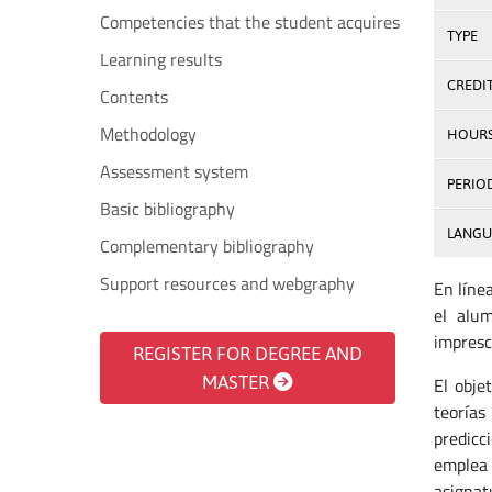
Competencies that the student acquires
TYPE
Learning results
CREDI
Contents
Methodology
HOUR
Assessment system
PERIO
Basic bibliography
LANGU
Complementary bibliography
Support resources and webgraphy
En líne
el alu
impresc
REGISTER FOR DEGREE AND
MASTER
El obje
teorías
predicc
emplea 
asignat