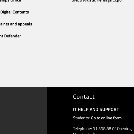
ships Office
UNED Artistic Heritage Expo
Digital Contents
aints and appeals
nt Defender
Contact
IT HELP AND SUPPORT
Students:
Go to online form
Telephone: 91 398 88 01Opening h