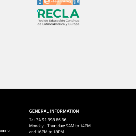
GENERAL INFORMATION
T.: +34 91 398 66 36
Monday - Thursday: 9AM to 14PM
ours:
and 16PM to 18PM