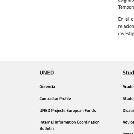
Tempora
En el d
relacio
investi
UNED
Stud
Gerencia
Acade
Contractor Profile
Stude
UNED Projects European Funds
Disabi
Internal Information Coordination
Advic
Bulletin