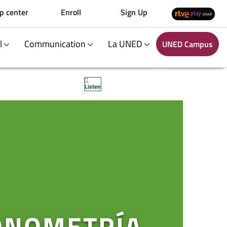
p center
Enroll
Sign Up
al
Communication
La UNED
UNED Campus
Listen
ONOMETRÍA