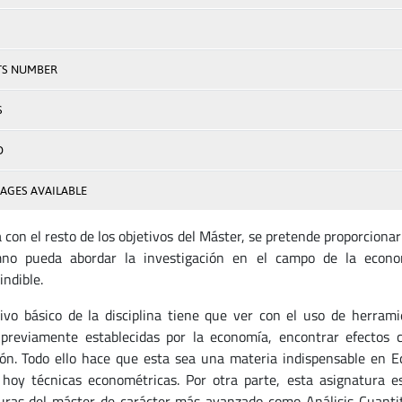
TS NUMBER
S
D
AGES AVAILABLE
a con el resto de los objetivos del Máster, se pretende proporcion
mno pueda abordar la investigación en el campo de la econ
indible.
tivo básico de la disciplina tiene que ver con el uso de herram
 previamente establecidas por la economía, encontrar efectos c
ión. Todo ello hace que esta sea una materia indispensable en 
hoy técnicas econométricas. Por otra parte, esta asignatura es
uras del máster de carácter más avanzado como Análisis Cuantita