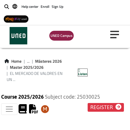
Help center
Enroll
Sign Up
Buscar
EL MERCADO DE
UNED Campus
VALORES EN UN
MUNDO DE DOS
Home
...
Másteres 2026
Master 2025/2026
PARÁMETROS
EL MERCADO DE VALORES EN
Listen
UN ...
Course 2025/2026
Subject code: 25030025
REGISTER