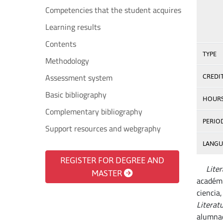
Competencies that the student acquires
Learning results
Contents
TYPE
Methodology
Assessment system
CREDI
Basic bibliography
HOUR
Complementary bibliography
PERIO
Support resources and webgraphy
LANGU
REGISTER FOR DEGREE AND
Litera
MASTER
académi
ciencia
Literat
alumnad