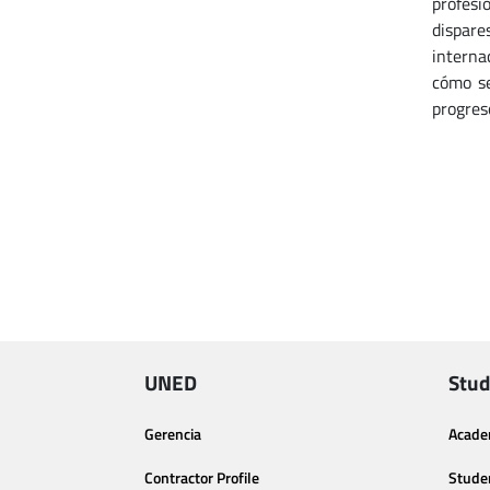
profesi
dispare
interna
cómo se
progreso
UNED
Stud
Gerencia
Acade
Contractor Profile
Stude