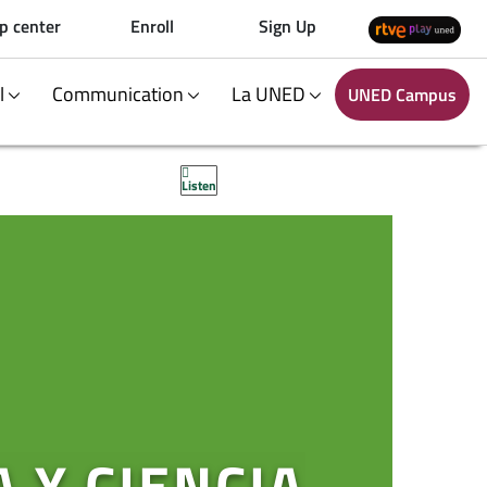
p center
Enroll
Sign Up
al
Communication
La UNED
UNED Campus
Listen
 Y CIENCIA