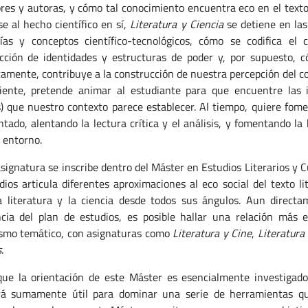
ores y autoras, y cómo tal conocimiento encuentra eco en el texto
se al hecho científico en sí,
Literatura y Ciencia
se detiene en las
ías y conceptos científico-tecnológicos, cómo se codifica el
cción de identidades y estructuras de poder y, por supuesto, cóm
camente, contribuye a la construcción de nuestra percepción del 
iente, pretende animar al estudiante para que encuentre las i
s) que nuestro contexto parece establecer. Al tiempo, quiere fome
ntado, alentando la lectura crítica y el análisis, y fomentando l
 entorno.
ignatura se inscribe dentro del Máster en Estudios Literarios y Cu
dios articula diferentes aproximaciones al eco social del texto l
a literatura y la ciencia desde todos sus ángulos. Aun direct
cia del plan de estudios, es posible hallar una relación más e
ismo temático, con asignaturas como
Literatura y Cine
,
Literatura
s
.
la orientación de este Máster es esencialmente investigador
rá sumamente útil para dominar una serie de herramientas que