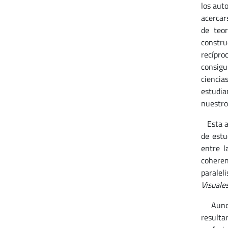
los aut
acercar
de teor
constru
recípro
consigu
ciencia
estudia
nuestro
Esta as
de estu
entre l
coheren
paralel
Visuale
Aunque 
resulta