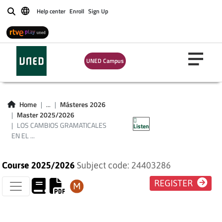
Help center
Enroll
Sign Up
Buscar
LOS CAMBIOS
UNED Campus
GRAMATICALES EN
EL DICCIONARIO
Home
...
Másteres 2026
Master 2025/2026
HISTÓRICO
LOS CAMBIOS GRAMATICALES
Listen
EN EL ...
Course 2025/2026
Subject code: 24403286
REGISTER