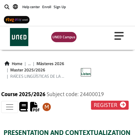
Help center
Enroll
Sign Up
Buscar
UNED Campus
RAÍCES
LINGÜÍSTICAS DE LA
Home
...
Másteres 2026
PENÍNSULA IBÉRICA
Master 2025/2026
Listen
RAÍCES LINGÜÍSTICAS DE LA ...
Course 2025/2026
Subject code: 24400019
REGISTER
PRESENTATION AND CONTEXTUALIZATION