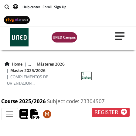
COMPLEMENTOS DE
Help center
Enroll
Sign Up
Buscar
ORIENTACIÓN
PRÁCTICA EN EL
UNED Campus
ÁREA DE
CONTENIDOS
Home
...
Másteres 2026
Master 2025/2026
CULTURALES
COMPLEMENTOS DE
Listen
ORIENTACIÓN ...
Course 2025/2026
Subject code: 23304907
REGISTER