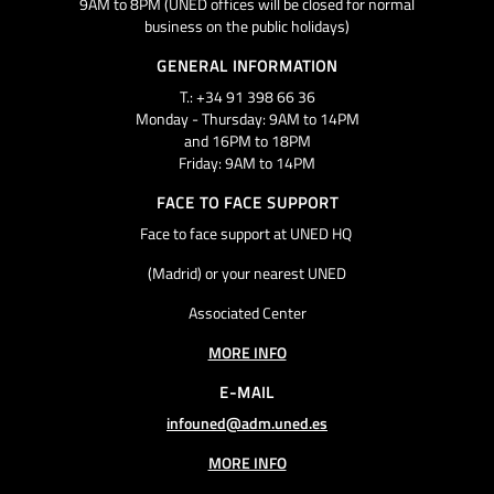
9AM to 8PM (UNED offices will be closed for normal
business on the public holidays)
GENERAL INFORMATION
T.: +34 91 398 66 36
Monday - Thursday: 9AM to 14PM
and 16PM to 18PM
Friday: 9AM to 14PM
FACE TO FACE SUPPORT
Face to face support at UNED HQ
(Madrid) or your nearest UNED
Associated Center
MORE INFO
E-MAIL
infouned@adm.uned.es
MORE INFO