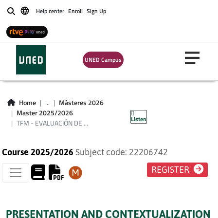
TFM - EVALUACIÓN
Help center
Enroll
Sign Up
Buscar
DE SIGNIFICADOS
PERSONALES EN
UNED Campus
PSICOTERAPIA A
TRAVÉS DE LA
Home
...
Másteres 2026
REJILLA PLAN 2016
Master 2025/2026
Listen
TFM - EVALUACIÓN DE ...
Course 2025/2026
Subject code: 22206742
REGISTER
PRESENTATION AND CONTEXTUALIZATION