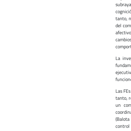
subraya
cognici
tanto, 
del com
afectivo
cambio
comport
La inve
fundame
ejecuti
funcion
Las FEs
tanto, r
un comp
coordin
(Balota
control 