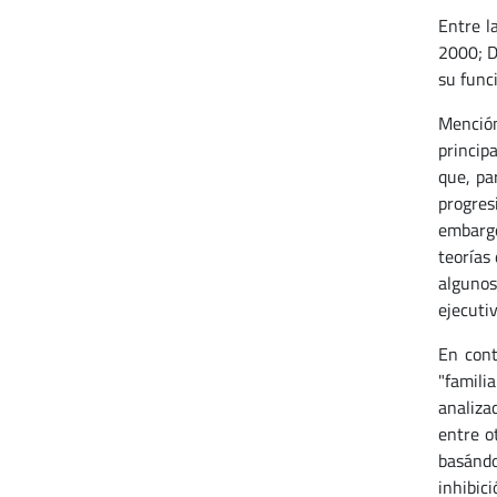
Entre la
2000; D
su func
Mención
princip
que, pa
progres
embargo
teorías
algunos
ejecuti
En cont
"famili
analiza
entre o
basándo
inhibic