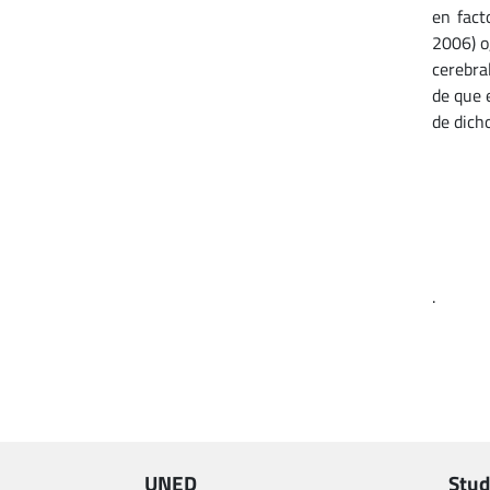
en fact
2006) o
cerebra
de que 
de dich
.
UNED
Stud