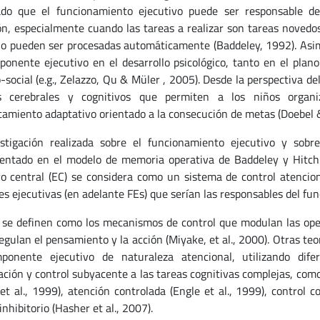
do que el funcionamiento ejecutivo puede ser responsable de l
ón, especialmente cuando las tareas a realizar son tareas novedo
no pueden ser procesadas automáticamente (Baddeley, 1992). Asimi
ponente ejecutivo en el desarrollo psicológico, tanto en el plan
-social (e.g., Zelazzo, Qu & Müler , 2005). Desde la perspectiva de
s cerebrales y cognitivos que permiten a los niños organi
amiento adaptativo orientado a la consecución de metas (Doebel &
stigación realizada sobre el funcionamiento ejecutivo y sobr
ntado en el modelo de memoria operativa de Baddeley y Hitch (
vo central (EC) se considera como un sistema de control atencion
es ejecutivas (en adelante FEs) que serían las responsables del fun
 se definen como los mecanismos de control que modulan las opera
egulan el pensamiento y la acción (Miyake, et al., 2000). Otras teo
onente ejecutivo de naturaleza atencional, utilizando dife
ación y control subyacente a las tareas cognitivas complejas, como
 et al., 1999), atención controlada (Engle et al., 1999), control c
inhibitorio (Hasher et al., 2007).