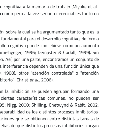
ad cognitiva y la memoria de trabajo (Miyake et al.,
omún pero a la vez serían diferenciables tanto en
ón, sobre la cual se ha argumentado tanto que es la
a fundamental para el desarrollo cognitivo, de forma
ollo cognitivo puede concebirse como un aumento
arnishgeger, 1996; Dempster & Corkill, 1999). Sin
ón. Así, por una parte, encontramos un conjunto de
la interferencia dependen de una función única que
 1988), otros "atención controlada" o "atención
ibitorio" (Christ
et al
., 2006).
con la inhibición se pueden agrupar formando una
 ciertas características comunes, no pueden ser
95; Nigg, 2000; Shilling, Chetwynd & Rabit, 2002,
parabilidad de los distintos procesos inhibitorios,
aciones que se obtienen entre distintas tareas de
uebas de que distintos procesos inhibitorios cargan