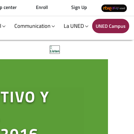
p center
Enroll
Sign Up
al
Communication
La UNED
UNED Campus
Listen
TIVO Y
L
 2016