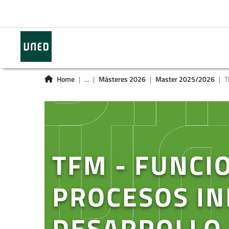
Home
...
Másteres 2026
Master 2025/2026
T
TFM - FUNCI
PROCESOS IN
DESARROLLO 