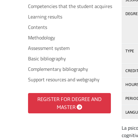
Competencies that the student acquires
DEGREE
Learning results
Contents
Methodology
Assessment system
TYPE
Basic bibliography
Complementary bibliography
CREDI
Support resources and webgraphy
HOUR
REGISTER FOR DEGREE AND
PERIO
MASTER
LANGU
La psic
cogniti