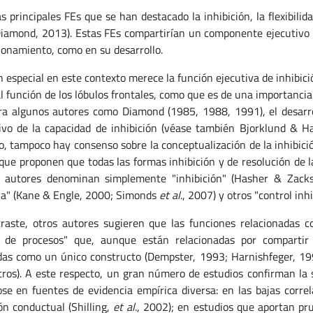
s principales FEs que se han destacado la inhibición, la flexibilid
iamond, 2013). Estas FEs compartirían un componente ejecutivo c
ionamiento, como en su desarrollo.
 especial en este contexto merece la función ejecutiva de inhibici
al función de los lóbulos frontales, como que es de una importanci
ra algunos autores como Diamond (1985, 1988, 1991), el desarr
ivo de la capacidad de inhibición (véase también Bjorklund & H
, tampoco hay consenso sobre la conceptualización de la inhibici
 que proponen que todas las formas inhibición y de resolución de 
 autores denominan simplemente "inhibición" (Hasher & Zacks,
va" (Kane & Engle, 2000; Simonds
et al
., 2007) y otros "control inh
raste, otros autores sugieren que las funciones relacionadas 
a de procesos" que, aunque están relacionadas por compartir
das como un único constructo (Dempster, 1993; Harnishfeger, 19
tros). A este respecto, un gran número de estudios confirman la se
se en fuentes de evidencia empírica diversa: en las bajas correl
ión conductual (Shilling,
et al
., 2002); en estudios que aportan pr