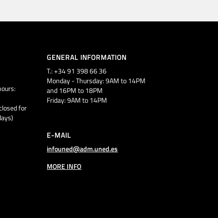
GENERAL INFORMATION
T.: +34 91 398 66 36
Monday - Thursday: 9AM to 14PM
ours:
and 16PM to 18PM
Friday: 9AM to 14PM
closed for
days)
E-MAIL
infouned@adm.uned.es
MORE INFO