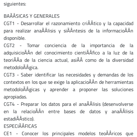
siguientes:
BAÃÂSICAS Y GENERALES
CGT1 - Desarrollar el razonamiento criÃÂtico y la capacidad
para realizar anaÃÂlisis y siÃÂntesis de la informacioÃÂn
disponible.
CGT2 - Tomar conciencia de la importancia de la
adquisicioÃÂn del conocimiento cientiÃÂfico a la luz de la
teoriÃÂa de la ciencia actual, asiÃÂ como de la diversidad
metodoloÃÂgica.
CGT3 - Saber identificar las necesidades y demandas de los
contextos en los que se exige la aplicacioÃÂn de herramientas
metodoloÃÂgicas y aprender a proponer las soluciones
apropiadas.
CGT4 - Preparar los datos para el anaÃÂlisis (desenvolverse
en la relacioÃÂn entre bases de datos y anaÃÂlisis
estadiÃÂstico).
ESPECIÃÂFICAS
CE1 - Conocer los principales modelos teoÃÂricos que