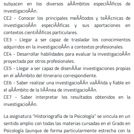
subyacen en los diversos aÃÂmbitos especiÃÂficos de
investigacioÃÂn.
CE2 - Conocer los principales meÃÂtodos y teÃÂcnicas de
investigacioÃÂn especiÃÂficas y sus aportaciones en
contextos cientiÃÂficos particulares.
CE3 - Llegar a ser capaz de trasladar los conocimientos
adquiridos en la investigacioÃÂn a contextos profesionales.
CE4 - Desarrollar habilidades para evaluar la investigacioÃÂn
proyectada por otros profesionales.
CE5 - Llegar a ser capaz de disenÃÂar investigaciones propias
en el aÃÂmbito del itinerario correspondiente.
CE6 - Saber realizar una investigacioÃÂn vaÃÂlida y fiable en
el aÃÂmbito de la liÃÂnea de investigacioÃÂn.
CE7 - Saber interpretar los resultados obtenidos en la
investigacioÃÂn.
La asignatura “Historiografía de la Psicología” se vincula en un
sentido amplio con todas las materias cursadas en el Grado en
Psicología (aunque de forma particularmente estrecha con la