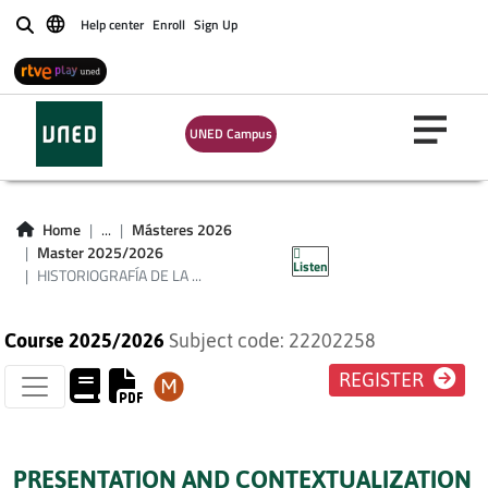
Help center
Enroll
Sign Up
Buscar
HISTORIOGRAFÍA DE
LA PSICOLOGÍA:
UNED Campus
PERSPECTIVAS Y
TÉCNICAS DE
Home
...
Másteres 2026
INVESTIGACIÓN
Master 2025/2026
Listen
HISTORIOGRAFÍA DE LA ...
Course 2025/2026
Subject code: 22202258
REGISTER
PRESENTATION AND CONTEXTUALIZATION