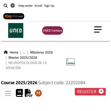
Help center
Enroll
Sign Up
Buscar
UNED Campus
NEUROPSICOLOGÍA
Home
...
Másteres 2026
Master 2025/2026
DE LA ATENCIÓN
NEUROPSICOLOGÍA DE LA
Listen
ATENCIÓN
Course 2025/2026
Subject code: 22202084
REGISTER