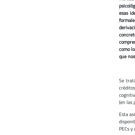
psicoló
esas id
formale
derivac
concret
compren
como lo
que nos
Se trat
crédito
cogniti
(en las 
Esta as
disponi
PECs y 