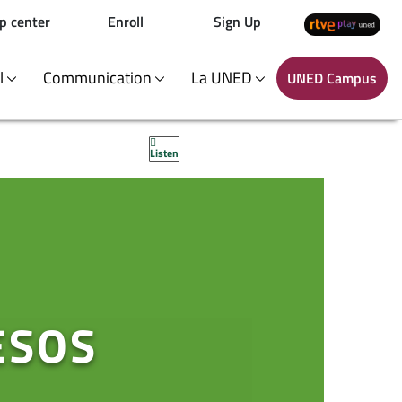
p center
Enroll
Sign Up
al
Communication
La UNED
UNED Campus
Listen
ESOS