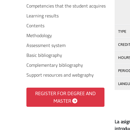
Competencies that the student acquires
Learning results
Contents
TYPE
Methodology
Assessment system
CREDI
Basic bibliography
HOUR
Complementary bibliography
PERIO
Support resources and webgraphy
LANGU
REGISTER FOR DEGREE AND
MASTER
La asig
introdu