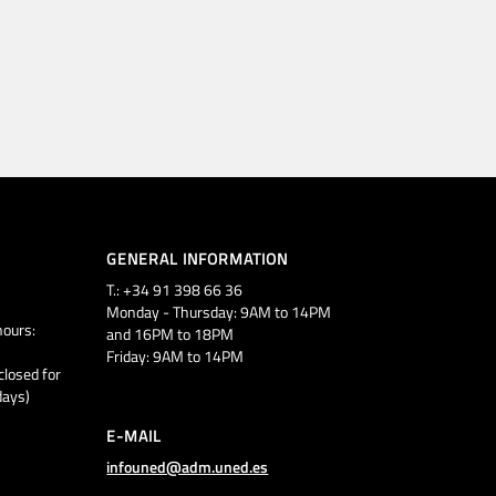
GENERAL INFORMATION
T.: +34 91 398 66 36
Monday - Thursday: 9AM to 14PM
ours:
and 16PM to 18PM
Friday: 9AM to 14PM
closed for
days)
E-MAIL
infouned@adm.uned.es