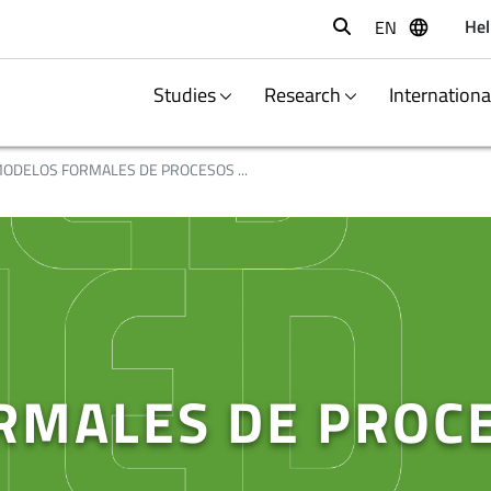
Hel
EN
Buscar
Studies
Research
Internation
ODELOS FORMALES DE PROCESOS ...
RMALES DE PROC