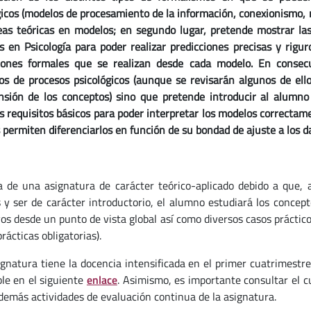
gicos (modelos de procesamiento de la información, conexionismo, 
eas teóricas en modelos; en segundo lugar, pretende mostrar la
s en Psicología para poder realizar predicciones precisas y rigur
iones formales que se realizan desde cada modelo. En conse
os de procesos psicológicos (aunque se revisarán algunos de ello
sión de los conceptos) sino que pretende introducir al alumno
s requisitos básicos para poder interpretar los modelos correctam
 permiten diferenciarlos en función de su bondad de ajuste a los d
a de una asignatura de carácter teórico-aplicado debido a que,
s y ser de carácter introductorio, el alumno estudiará los concep
vos desde un punto de vista global así como diversos casos práctic
prácticas obligatorias).
ignatura tiene la docencia intensificada en el primer cuatrimestre
ble en el siguiente
enlace
. Asimismo, es importante consultar el cu
demás actividades de evaluación continua de la asignatura.