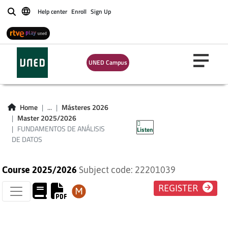
Help center
Enroll
Sign Up
Buscar
UNED Campus
FUNDAMENTOS DE
Home
...
Másteres 2026
Master 2025/2026
ANÁLISIS DE DATOS
FUNDAMENTOS DE ANÁLISIS
Listen
DE DATOS
Course 2025/2026
Subject code: 22201039
REGISTER