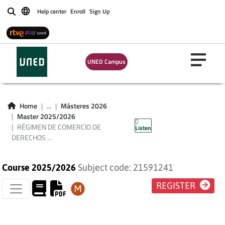
Help center
Enroll
Sign Up
Buscar
RÉGIMEN DE
UNED Campus
COMERCIO DE
DERECHOS DE
Home
...
Másteres 2026
Master 2025/2026
EMISIÓN
RÉGIMEN DE COMERCIO DE
Listen
DERECHOS ...
Course 2025/2026
Subject code: 21591241
REGISTER