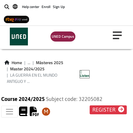
Help center
Enroll
Sign Up
Buscar
UNED Campus
LA GUERRA EN EL
MUNDO ANTIGUO Y
Home
...
Másteres 2025
Master 2024/2025
MEDIEVAL
LA GUERRA EN EL MUNDO
Listen
ANTIGUO Y ...
Course 2024/2025
Subject code: 32205082
REGISTER