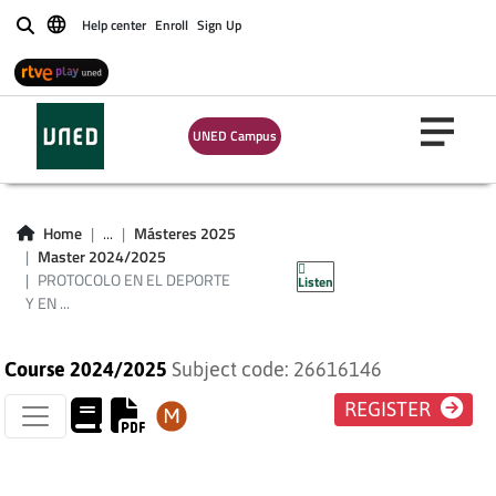
Help center
Enroll
Sign Up
Buscar
PROTOCOLO EN EL
DEPORTE Y EN
UNED Campus
OTROS
ESPECTÁCULOS
Home
...
Másteres 2025
Master 2024/2025
PÚBLICOS
PROTOCOLO EN EL DEPORTE
Listen
Y EN ...
Course 2024/2025
Subject code: 26616146
REGISTER