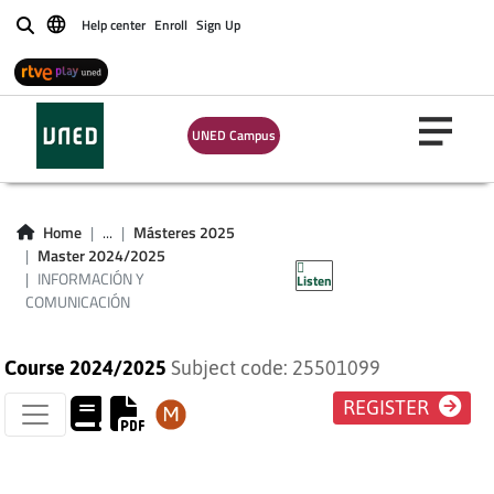
Help center
Enroll
Sign Up
Buscar
UNED Campus
INFORMACIÓN Y
Home
...
Másteres 2025
Master 2024/2025
COMUNICACIÓN
INFORMACIÓN Y
Listen
COMUNICACIÓN
Course 2024/2025
Subject code: 25501099
REGISTER