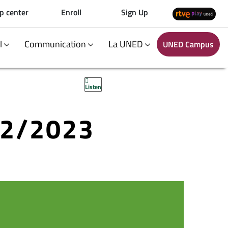
p center
Enroll
Sign Up
al
Communication
La UNED
UNED Campus
Listen
22/2023