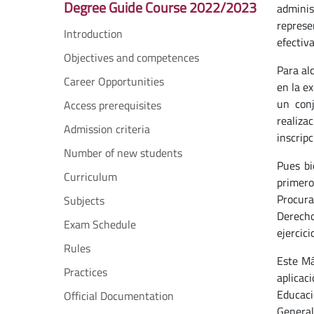
Degree Guide Course 2022/2023
adminis
represe
Introduction
efectiva
Objectives and competences
Para al
Career Opportunities
en la ex
un conj
Access prerequisites
realiza
Admission criteria
inscripc
Number of new students
Pues bi
Curriculum
primero
Procura
Subjects
Derecho
Exam Schedule
ejercici
Rules
Este Má
Practices
aplicac
Educaci
Official Documentation
General