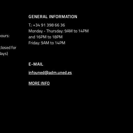
GENERAL INFORMATION
T.: +34 91 398 66 36
Monday - Thursday: 9AM to 14PM
ours:
and 16PM to 18PM
Friday: 9AM to 14PM
closed for
days)
E-MAIL
infouned@adm.uned.es
MORE INFO