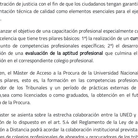
tración de justicia con el fin de que los ciudadanos tengan garan
ntación técnica de calidad como elementos esenciales para el ejer
.
canzar el objetivo de una capacitación profesional especialmente c
celencia que tiene tres pilares básicos: 1º) la realización de un
cur
unto de competencias profesionales específicas; 2º) el desar
ción de una
evaluación de la aptitud profesional
que culmina el
ión en el correspondiente colegio profesional.
en, el Máster de Acceso a la Procura de la Universidad Naciona
s pilares, esto es, la formación en las competencias profesion
dor de los Tribunales y un período de prácticas externas de 
,sea como licenciados o como graduados, la obtención en el futu
o de la Procura.
ster se asienta sobre la estrecha colaboración entre la UNED y
ión de lo dispuesto en el art. 5.4 del Reglamento de la Ley de 
ón a Distancia podrá acordar la colaboración institucional previst
es de colegios profesionales de abogados y procuradores de los tr