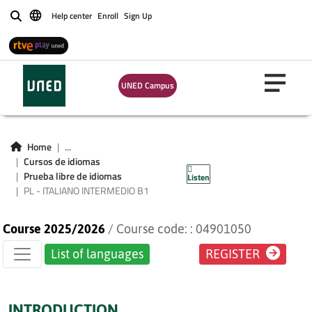
Certificate Exams
Help center
Enroll
Sign Up
Buscar
(for students not
enroled in CUID
UNED Campus
courses) - PL -
ITALIANO
Home
...
Cursos de idiomas
INTERMEDIO B1
Prueba libre de idiomas
Listen
PL - ITALIANO INTERMEDIO B1
Course 2025/2026
/ Course code: : 04901050
List of languages
REGISTER
INTRODUCTION