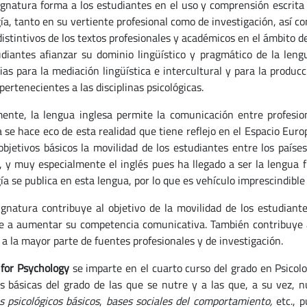
ignatura forma a los estudiantes en el uso y comprensión escrita 
ía, tanto en su vertiente profesional como de investigación, así co
distintivos de los textos profesionales y académicos en el ámbito d
udiantes afianzar su dominio lingüístico y pragmático de la leng
ias para la mediación lingüística e intercultural y para la produc
pertenecientes a las disciplinas psicológicas.
ente, la lengua inglesa permite la comunicación entre profesio
 se hace eco de esta realidad que tiene reflejo en el Espacio Eur
objetivos básicos la movilidad de los estudiantes entre los paíse
, y muy especialmente el inglés pues ha llegado a ser la lengua 
ía se publica en esta lengua, por lo que es vehículo imprescindible 
ignatura contribuye al objetivo de la movilidad de los estudiant
e a aumentar su competencia comunicativa. También contribuye a
 a la mayor parte de fuentes profesionales y de investigación.
 for Psychology
se imparte en el cuarto curso del grado en Psicol
s básicas del grado de las que se nutre y a las que, a su vez,
s psicológicos básicos
,
bases sociales del comportamiento,
etc., 