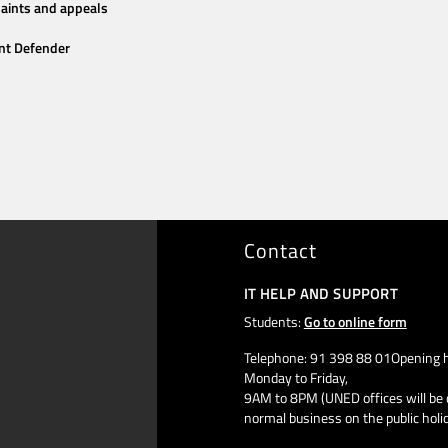
aints and appeals
nt Defender
Contact
IT HELP AND SUPPORT
Students:
Go to online form
Telephone: 91 398 88 01Opening h
Monday to Friday,
9AM to 8PM (UNED offices will be 
normal business on the public holi