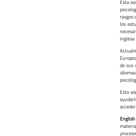
Esta as
psicolog
rasgos 
los est
necesar
inglesa 
Actualm
Europea
de sus 
idiomas
psicolog
Esta as
ayudarl
acceder
English
materia
proceso