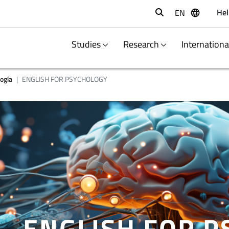
Hel
EN
Buscar
Studies
Research
Internation
ogía
ENGLISH FOR PSYCHOLOGY
ENGLISH FOR 