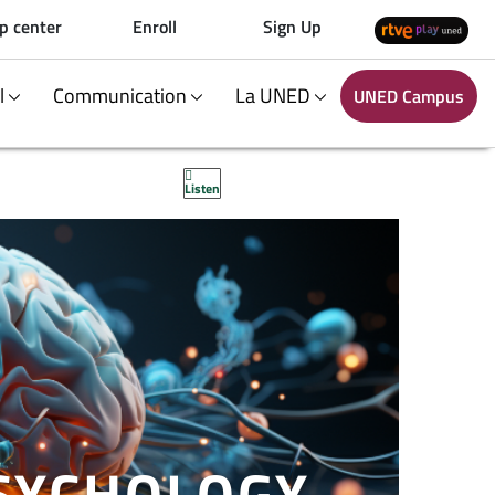
p center
Enroll
Sign Up
al
Communication
La UNED
UNED Campus
Listen
PSYCHOLOGY