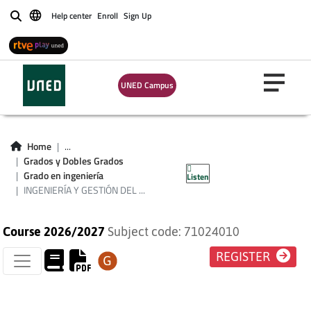
Help center
Enroll
Sign Up
Buscar
UNED Campus
INGENIERÍA Y
GESTIÓN DEL
Home
...
Grados y Dobles Grados
CONOCIMIENTO
Grado en ingeniería
Listen
INGENIERÍA Y GESTIÓN DEL ...
Course 2026/2027
Subject code: 71024010
REGISTER