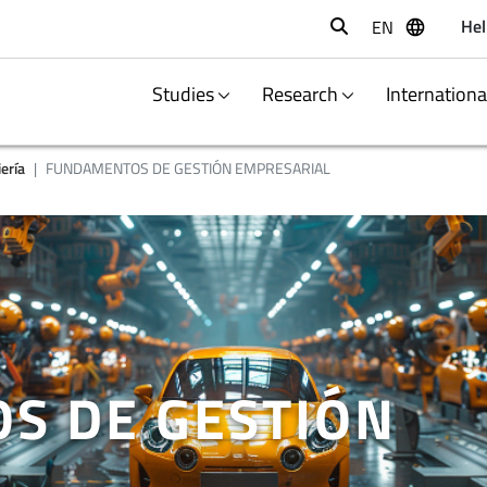
Hel
EN
Buscar
Studies
Research
Internation
ería
FUNDAMENTOS DE GESTIÓN EMPRESARIAL
S DE GESTIÓN
L