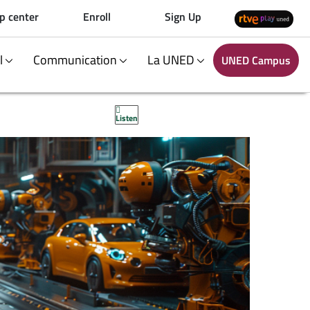
p center
Enroll
Sign Up
al
Communication
La UNED
UNED Campus
Listen