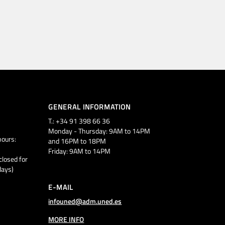
GENERAL INFORMATION
T.: +34 91 398 66 36
Monday - Thursday: 9AM to 14PM
ours:
and 16PM to 18PM
Friday: 9AM to 14PM
closed for
days)
E-MAIL
infouned@adm.uned.es
MORE INFO