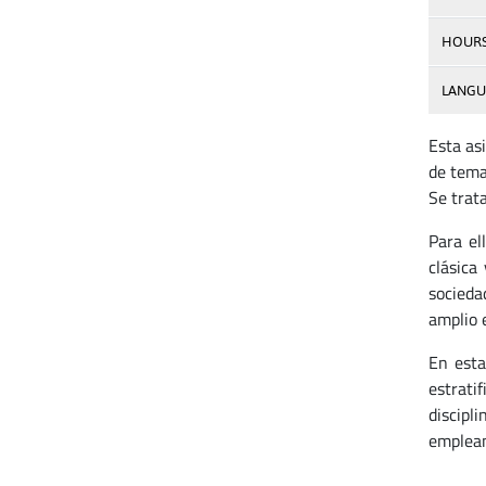
HOUR
LANGU
Esta as
de tema
Se trata
Para el
clásica
socieda
amplio 
En esta
estrati
discipl
emplean