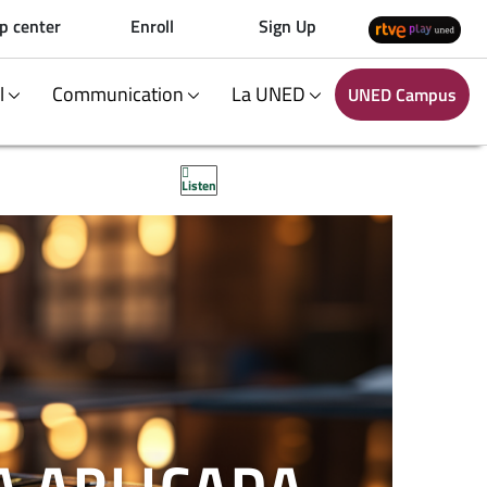
p center
Enroll
Sign Up
al
Communication
La UNED
UNED Campus
Listen
A APLICADA