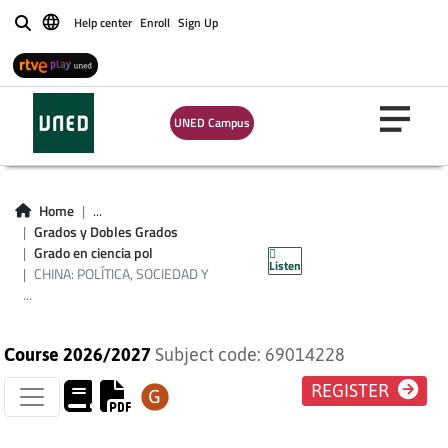
Help center
Enroll
Sign Up
Buscar
UNED Campus
CHINA: POLÍTICA,
SOCIEDAD Y
Home
...
RELACIONES
Grados y Dobles Grados
Grado en ciencia pol
Listen
INTERNACIONALES
CHINA: POLÍTICA, SOCIEDAD Y
...
Course 2026/2027
Subject code: 69014228
REGISTER