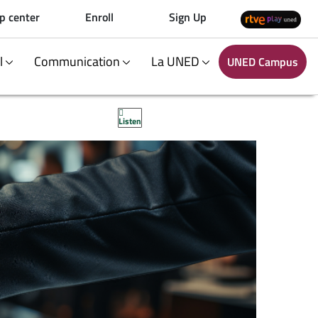
p center
Enroll
Sign Up
al
Communication
La UNED
UNED Campus
Listen