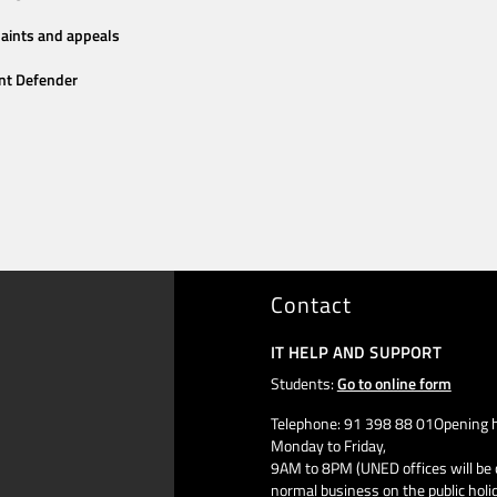
aints and appeals
nt Defender
Contact
IT HELP AND SUPPORT
Students:
Go to online form
Telephone: 91 398 88 01Opening h
Monday to Friday,
9AM to 8PM (UNED offices will be 
normal business on the public holi