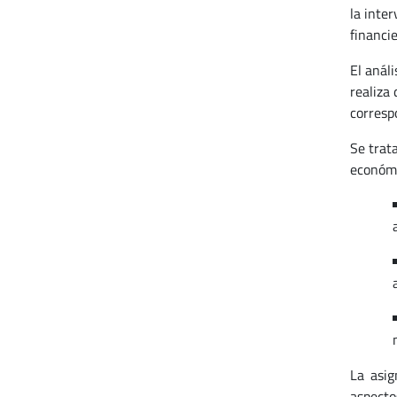
la inter
financie
El anál
realiza
corresp
Se trat
económi
La asig
aspecto