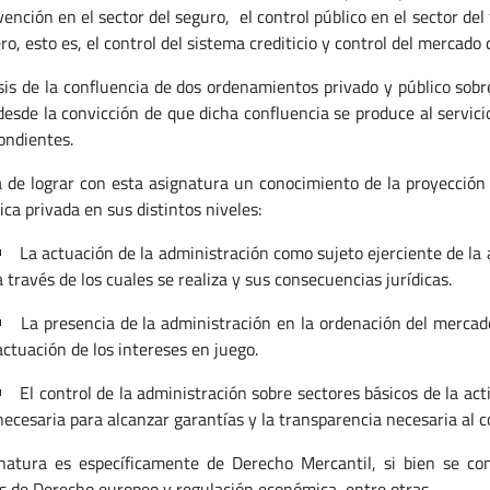
vención en el sector del seguro, el control público en el sector de
ro, esto es, el control del sistema crediticio y control del mercado 
isis de la confluencia de dos ordenamientos privado y público so
 desde la convicción de que dicha confluencia se produce al servic
ondientes.
a de lograr con esta asignatura un conocimiento de la proyección 
ca privada en sus distintos niveles:
La actuación de la administración como sujeto ejerciente de la
a través de los cuales se realiza y sus consecuencias jurídicas.
La presencia de la administración en la ordenación del mercado
actuación de los intereses en juego.
El control de la administración sobre sectores básicos de la a
necesaria para alcanzar garantías y la transparencia necesaria al c
natura es específicamente de Derecho Mercantil, si bien se co
s de Derecho europeo y regulación económica, entre otras.