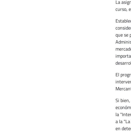
La asig
curso, 
Estable
conside
que se 
Adminis
mercado
importa
desarrol
El prog
interve
Mercant
Si bien
económi
la "Int
a la "L
en dete