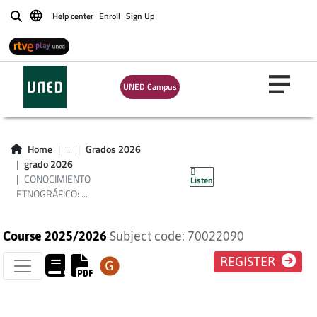
Help center
Enroll
Sign Up
Buscar
CONOCIMIENTO
ETNOGRÁFICO:
UNED Campus
ANTROPOLOGÍA
COGNITIVA Y
Home
...
Grados 2026
grado 2026
SIMBÓLICA
CONOCIMIENTO
Listen
ETNOGRÁFICO: ...
Course 2025/2026
Subject code: 70022090
REGISTER