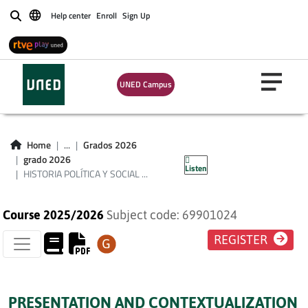
Help center
Enroll
Sign Up
Buscar
HISTORIA POLÍTICA
UNED Campus
Y SOCIAL
CONTEMPORÁNEA
Home
...
Grados 2026
DE ESPAÑA
grado 2026
Listen
HISTORIA POLÍTICA Y SOCIAL ...
Course 2025/2026
Subject code: 69901024
REGISTER
PRESENTATION AND CONTEXTUALIZATION