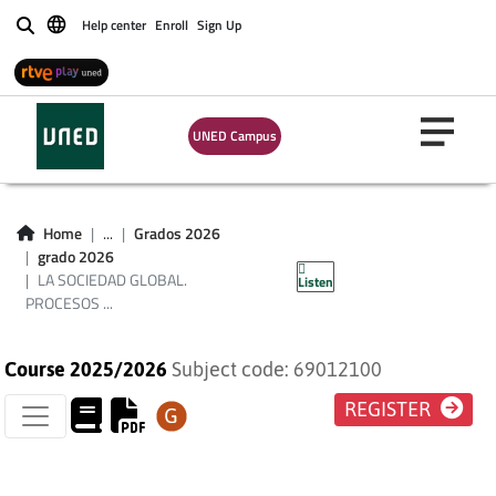
Help center
Enroll
Sign Up
Buscar
LA SOCIEDAD
GLOBAL. PROCESOS
UNED Campus
SOCIALES DEL
MUNDO
Home
...
Grados 2026
grado 2026
CONTEMPORÁNEO
LA SOCIEDAD GLOBAL.
Listen
PROCESOS ...
Course 2025/2026
Subject code: 69012100
REGISTER