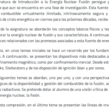
natura de Introducción a la Energía Nuclear Fusión persigue
ca que aun se encuentra en una fase de investigación. Esta fuente
combustible virtualmente ilimitado, intrínsecamente segura 
o de crisis energética en ciernes para las próximas décadas, recibe
 de la asignatura se abordarán los conceptos básicos físicos y tec
berar la energía nuclear de fusión y sus características. A continu
ices relacionados con las promesas asociadas a esta fuente de energ
to, en unos temas iniciales se hace un recorrido por los fundamen
. A continuación, se presentan los dispositivos más destacados a
finamiento magnético, como por confinamiento inercial. Desde es
, Stellarators y de los disposición de ignición láser y por iones.
siguientes temas se abordan, uno por uno, y con una perspectiv
gicos de la disponibilidad y gestión del combustible de la fusión, 
s radiactivos. Se pretende dotar al alumno de una visión crítica d
nergía nuclear, la fisión.
sta compresión, en el último tema se presentan las líneas de inve