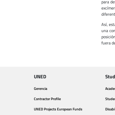
para de
excímer
diferent
Así, es
una com
posició
fuera de
UNED
Stud
Gerencia
Acade
Contractor Profile
Stude
UNED Projects European Funds
Disabi