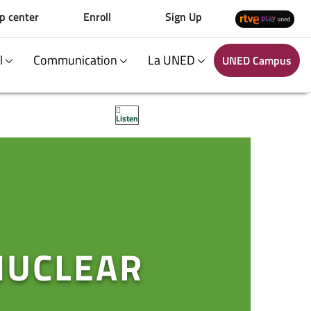
p center
Enroll
Sign Up
al
Communication
La UNED
UNED Campus
Listen
NUCLEAR