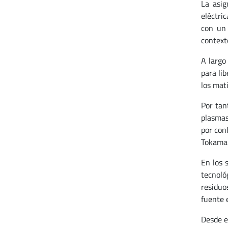
La asig
eléctri
con un 
context
A largo
para li
los mat
Por tan
plasmas
por con
Tokamaks
En los 
tecnoló
residuo
fuente e
Desde e