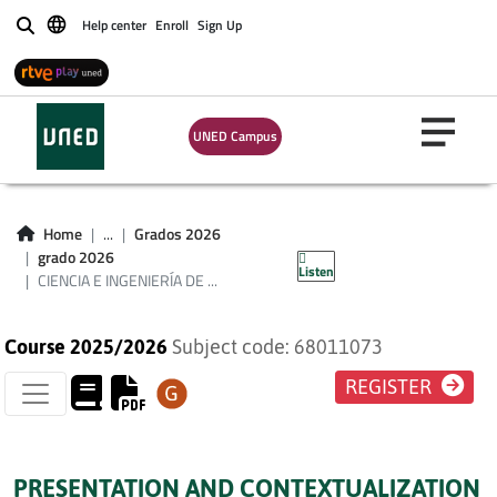
Help center
Enroll
Sign Up
Buscar
CIENCIA E
UNED Campus
INGENIERÍA DE
MATERIALES (PLAN
Home
...
Grados 2026
2024)
grado 2026
Listen
CIENCIA E INGENIERÍA DE ...
Course 2025/2026
Subject code: 68011073
REGISTER
PRESENTATION AND CONTEXTUALIZATION