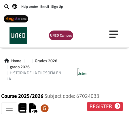
Help center
Enroll
Sign Up
Buscar
HISTORIA DE LA
UNED Campus
FILOSOFÍA EN LA
EDAD
Home
...
Grados 2026
grado 2026
CONTEMPORÁNEA
HISTORIA DE LA FILOSOFÍA EN
Listen
LA ...
Course 2025/2026
Subject code: 67024033
REGISTER