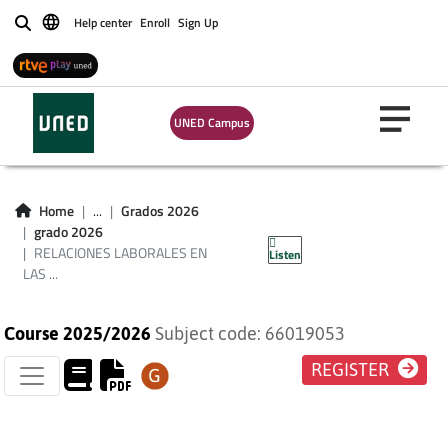
Help center
Enroll
Sign Up
Buscar
RELACIONES
UNED Campus
LABORALES EN LAS
ADMINISTRACIONES
Home
...
Grados 2026
grado 2026
PÚBLICAS
RELACIONES LABORALES EN
Listen
LAS ...
Course 2025/2026
Subject code: 66019053
REGISTER