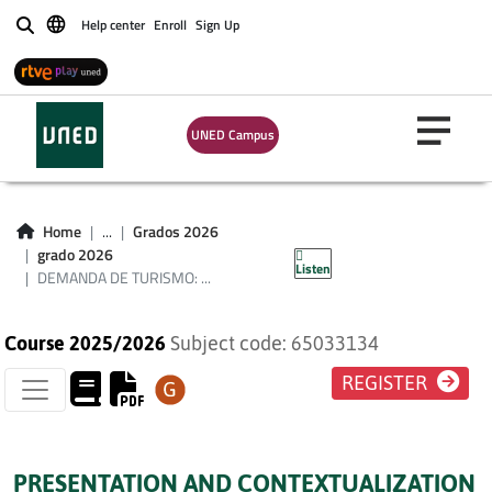
Help center
Enroll
Sign Up
Buscar
UNED Campus
DEMANDA DE
TURISMO:
Home
...
Grados 2026
MICROFUNDAMENTOS
grado 2026
Listen
DEMANDA DE TURISMO: ...
Course 2025/2026
Subject code: 65033134
REGISTER
PRESENTATION AND CONTEXTUALIZATION