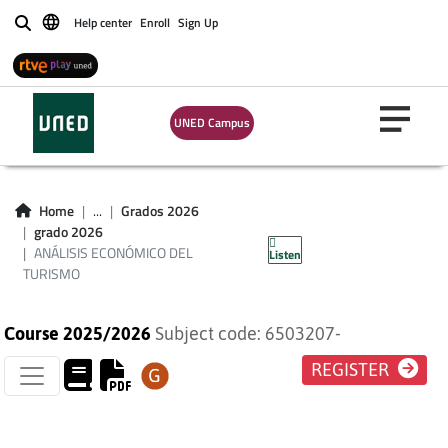
Help center
Enroll
Sign Up
Buscar
UNED Campus
ANÁLISIS
ECONÓMICO DEL
Home
...
Grados 2026
grado 2026
TURISMO
ANÁLISIS ECONÓMICO DEL
Listen
TURISMO
Course 2025/2026
Subject code: 6503207-
REGISTER