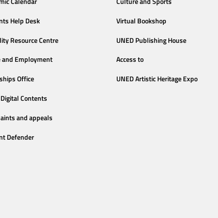
mic Calendar
Culture and Sports
nts Help Desk
Virtual Bookshop
lity Resource Centre
UNED Publishing House
e and Employment
Access to
ships Office
UNED Artistic Heritage Expo
Digital Contents
aints and appeals
nt Defender