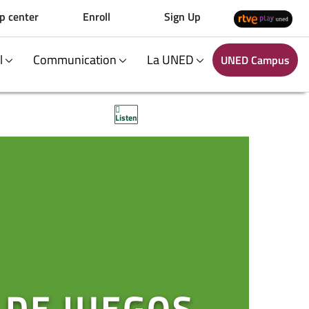
p center
Enroll
Sign Up
al
Communication
La UNED
UNED Campus
Listen
 DE JUEGOS