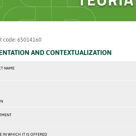
t code: 65014160
ENTATION AND CONTEXTUALIZATION
CT NAME
ON
TMENT
 IN WHICH IT IS OFFERED