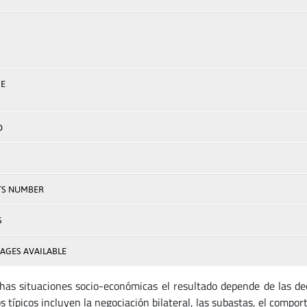
E
D
TS NUMBER
S
AGES AVAILABLE
as situaciones socio-económicas el resultado depende de las dec
 típicos incluyen la negociación bilateral, las subastas, el compor