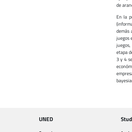
de aran
En la p
(inform
demás a
juegos 
juegos,
etapa d
3 y 4 s
económi
empresa
bayesi
UNED
Stud