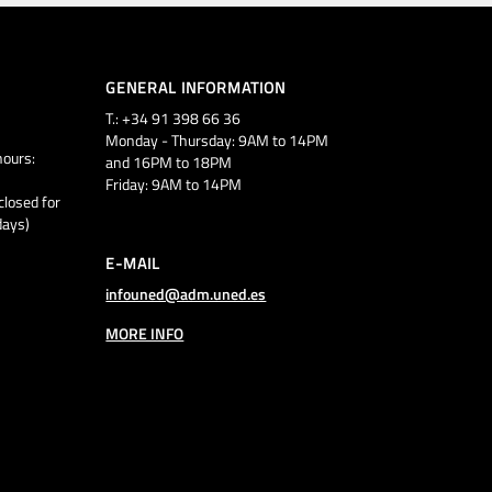
GENERAL INFORMATION
T.: +34 91 398 66 36
Monday - Thursday: 9AM to 14PM
ours:
and 16PM to 18PM
Friday: 9AM to 14PM
closed for
days)
E-MAIL
infouned@adm.uned.es
MORE INFO