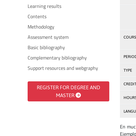
Learning results
Contents
Methodology
Assessment system
COURS
Basic bibliography
Complementary bibliography
PERIO
Support resources and webgraphy
TYPE
CREDI
REGISTER FOR DEGREE AND
MASTER
HOUR
LANGU
En much
Ejemplos