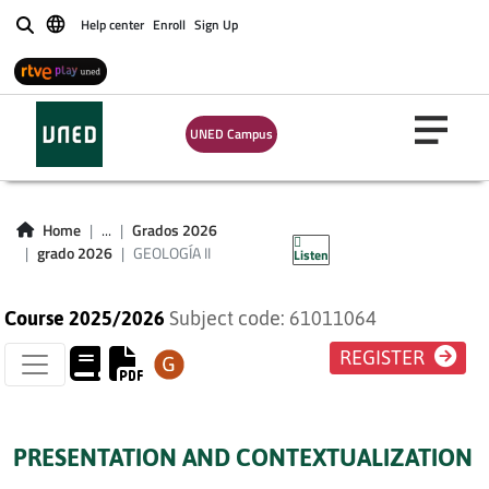
Help center
Enroll
Sign Up
Buscar
UNED Campus
GEOLOGÍA II
Home
...
Grados 2026
grado 2026
GEOLOGÍA II
Listen
Course 2025/2026
Subject code: 61011064
REGISTER
PRESENTATION AND CONTEXTUALIZATION