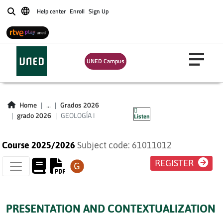
Help center
Enroll
Sign Up
Buscar
UNED Campus
GEOLOGÍA I
Home
...
Grados 2026
grado 2026
GEOLOGÍA I
Listen
Course 2025/2026
Subject code: 61011012
REGISTER
PRESENTATION AND CONTEXTUALIZATION