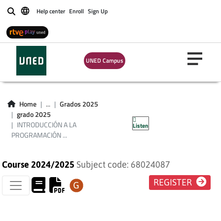
Help center
Enroll
Sign Up
Buscar
UNED Campus
INTRODUCCIÓN A
LA PROGRAMACIÓN
Home
...
Grados 2025
grado 2025
PARA LA RED
INTRODUCCIÓN A LA
Listen
PROGRAMACIÓN ...
Course 2024/2025
Subject code: 68024087
REGISTER