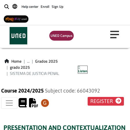
Help center
Enroll
Sign Up
Buscar
UNED Campus
SISTEMA DE
Home
...
Grados 2025
JUSTICIA PENAL
grado 2025
Listen
SISTEMA DE JUSTICIA PENAL
Course 2024/2025
Subject code: 66043092
REGISTER
PRESENTATION AND CONTEXTUALIZATION