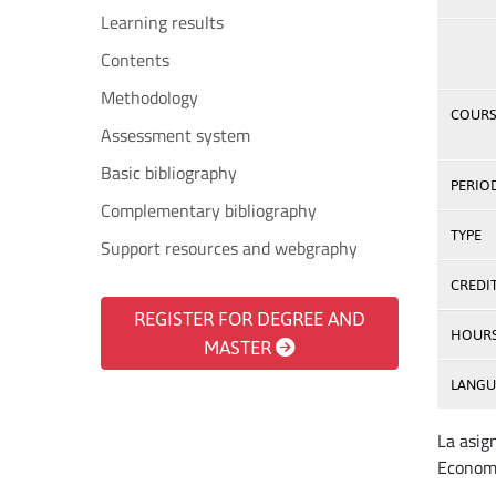
Learning results
Contents
Methodology
COURS
Assessment system
Basic bibliography
PERIO
Complementary bibliography
TYPE
Support resources and webgraphy
CREDI
REGISTER FOR DEGREE AND
HOUR
MASTER
LANGU
La asig
Economí