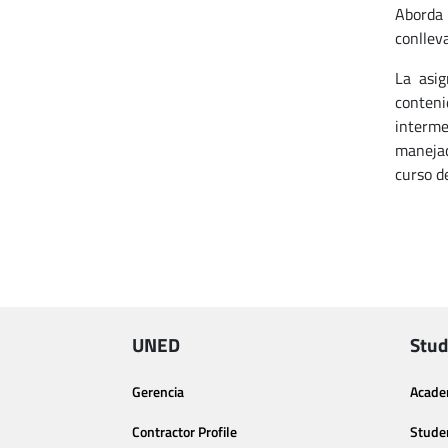
Aborda 
conlleva
La asi
conteni
interme
manejad
curso d
UNED
Stud
Gerencia
Acade
Contractor Profile
Stude