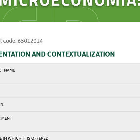
t code: 65012014
ENTATION AND CONTEXTUALIZATION
CT NAME
ON
TMENT
 IN WHICH IT IS OFFERED