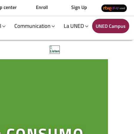
p center
Enroll
Sign Up
al
Communication
La UNED
UNED Campus
Listen
: CONSUMO