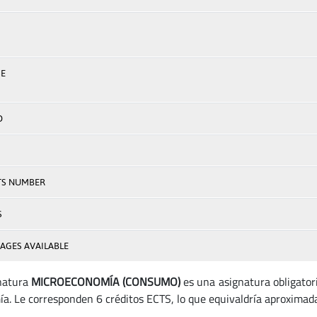
E
D
TS NUMBER
S
AGES AVAILABLE
natura
MICROECONOMÍA (CONSUMO)
es una asignatura obligator
a. Le corresponden 6 créditos ECTS, lo que equivaldría aproximad