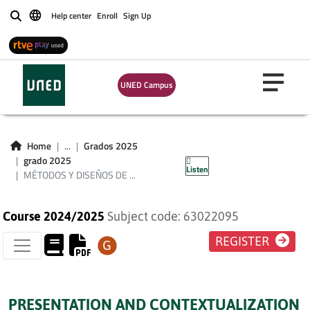
Help center
Enroll
Sign Up
Buscar
MÉTODOS Y
UNED Campus
DISEÑOS DE
INVESTIGACIÓN EN
Home
...
Grados 2025
EDUCACIÓN
grado 2025
Listen
MÉTODOS Y DISEÑOS DE ...
Course 2024/2025
Subject code: 63022095
REGISTER
PRESENTATION AND CONTEXTUALIZATION