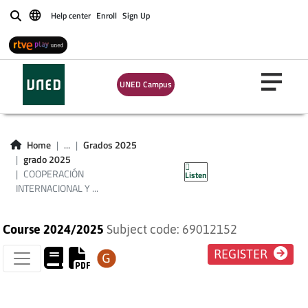
Help center
Enroll
Sign Up
Buscar
UNED Campus
COOPERACIÓN
INTERNACIONAL Y
Home
...
Grados 2025
grado 2025
DESARROLLO
COOPERACIÓN
Listen
INTERNACIONAL Y ...
Course 2024/2025
Subject code: 69012152
REGISTER