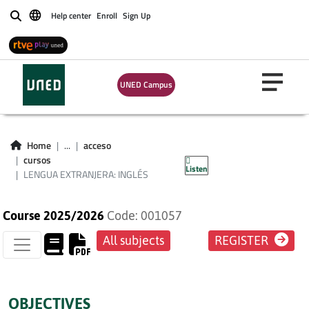
Help center
Enroll
Sign Up
Buscar
UNED Campus
LENGUA
EXTRANJERA:
Home
...
acceso
INGLÉS
cursos
Listen
LENGUA EXTRANJERA: INGLÉS
Course 2025/2026
Code: 001057
All subjects
REGISTER
OBJECTIVES