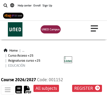
Help center
Enroll
Sign Up
Buscar
UNED Campus
Home
...
Curso Acceso +25
EDUCACIÓN
Asignaturas curso +25
Listen
EDUCACIÓN
Course 2026/2027
Code: 001152
All subjects
REGISTER