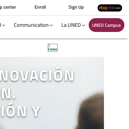
p center
Enroll
Sign Up
al
Communication
La UNED
UNED Campus
Listen
NNOVACIÓN
N.
IÓN Y