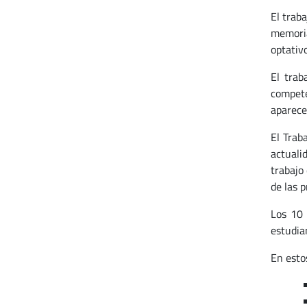
El trab
memoria
optativo
El trab
compete
aparece 
El Trab
actuali
trabajo
de las p
Los 10 
estudia
En esto