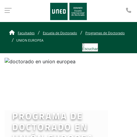
Te
Facultades
Escuela de Doctorado
Programas de Doctorado
UNION EUROPEA
Escuchar
PROGRAMA DE
DOCTORADO EN