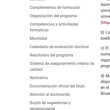
Asim
Complementos de formación
unive
Organización del programa
un
http
(
Competencias y actividades
formativas
b) La
puede
Movilidad
Calendario de evaluación doctoral
c) El
numer
Resultados del programa
organ
Sistema de aseguramiento interno de
prog
calidad
d) Mu
Normativa
dispo
Documentación oficial del título
en el
Bruse
Atención al doctorando
Buzón de sugerencias y
reclamaciones