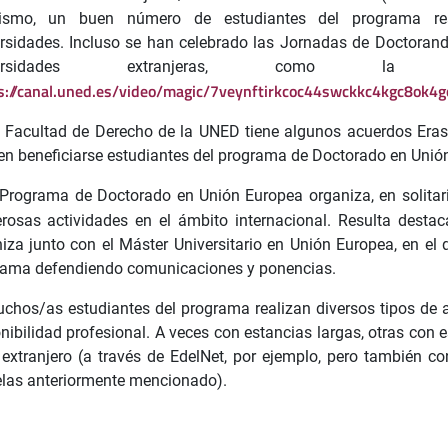
ismo, un buen número de estudiantes del programa rea
rsidades. Incluso se han celebrado las Jornadas de Doctorand
iversidades extranjeras, como la 
s://canal.uned.es/video/magic/7veynftirkcoc44swckkc4kgc8ok4g
 Facultad de Derecho de la UNED tiene algunos acuerdos Era
n beneficiarse estudiantes del programa de Doctorado en Unió
 Programa de Doctorado en Unión Europea organiza, en solitari
osas actividades en el ámbito internacional. Resulta desta
iza junto con el Máster Universitario en Unión Europea, en el
rama defendiendo comunicaciones y ponencias.
chos/as estudiantes del programa realizan diversos tipos de a
nibilidad profesional. A veces con estancias largas, otras con
 extranjero (a través de EdelNet, por ejemplo, pero también 
las anteriormente mencionado).