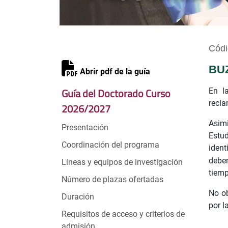
Códi
BU
Abrir pdf de la guía
Guía del Doctorado Curso
En l
recla
2026/2027
Asimi
Presentación
Estu
Coordinación del programa
ident
deben
Líneas y equipos de investigación
tiemp
Número de plazas ofertadas
No ob
Duración
por l
Requisitos de acceso y criterios de
admisión