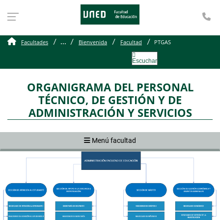
Te
PTGAS
...
Facultades
Bienvenida
Facultad
PTGAS
Escuchar
ORGANIGRAMA DEL PERSONAL
TÉCNICO, DE GESTIÓN Y DE
ADMINISTRACIÓN Y SERVICIOS
Menú facultad